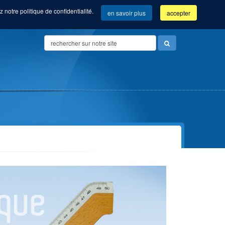
 notre politique de confidentialité.
en savoir plus
accepter
Search
...
Vue d'ensemble de nos formations
Community manager (Com'Com'bre)
Orientation &
Employé(e) administratif(ve)
Accompagnement