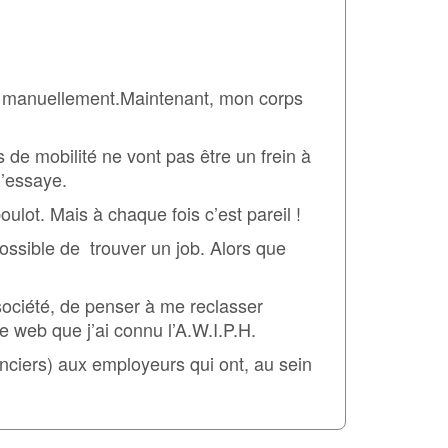
 et contenu du module d'Orientation
t procédures d'admission au module d'Orientation
Module d'Accompagnement au Projet d'Insertion
lais manuellement.Maintenant, mon corps
 et contenu du module d'Accompagnement au Projet d'Insertion
 de mobilité ne vont pas être un frein à
lle
j’essaye.
d'admission du module d'Accompagnement au Projet d'Insertion
ulot. Mais à chaque fois c’est pareil !
lle
ossible de trouver un job. Alors que
À propos
Qu'est-ce que le
Contact
e société, de penser à me reclasser
e web que j’ai connu l’A.W.I.P.H.
g pour les candidats
nciers) aux employeurs qui ont, au sein
g pour les employeurs
re jobcoach
est quoi?