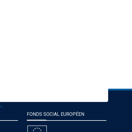
c'est quoi ?
elon votre statut
es, notre réseau
onfidentialité
est où?
re
mulaire
re
FONDS SOCIAL EUROPÉEN