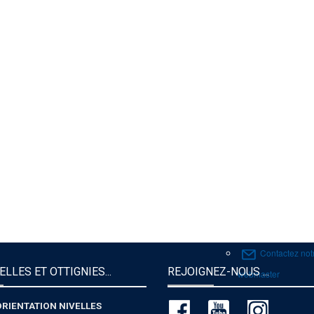
L'alternance, 
Un dispositif s
Nos vidéos
Nos articles
Nos partenair
Politique de c
Le Réseau, c'
Contactez not
secrétariat
Envoi d'un for
FIF
Contactez not
ELLES ET OTTIGNIES...
REJOIGNEZ-NOUS ...
webmaster
ORIENTATION NIVELLES