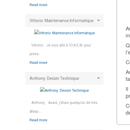
Read more
Vittorio: Maintenance Informatique
A
m
Q
Vittorio: Je suis allé à l’O.N.E.M. pour
l
prése...
C
Read more
A
fa
Anthony: Dessin Technique
I
p
Anthony: Avant, j’étais quelqu’un de très
C
d
&laqu...
Read more