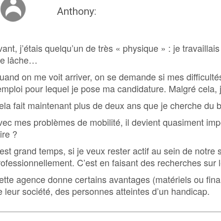
Organisation
Anthony:
Conditions e
vant, j’étais quelqu’un de très « physique » : je travail
Professionnelle ▶
e lâche…
Organisation
uand on me voit arriver, on se demande si mes difficultés
Professionne
’emploi pour lequel je pose ma candidature. Malgré cela, 
Procédures 
ela fait maintenant plus de deux ans que je cherche du bo
Professionne
Jobcoaching
vec mes problèmes de mobilité, il devient quasiment imp
ire ?
l est grand temps, si je veux rester actif au sein de notr
Jobcoaching ?
rofessionnellement. C’est en faisant des recherches sur l
Le Jobcoachin
ette agence donne certains avantages (matériels ou fina
Le Jobcoachin
e leur société, des personnes atteintes d’un handicap.
Contactez not
Le Réseau, c'