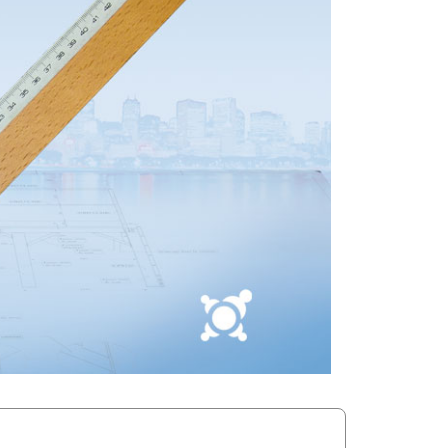
Dessin technique (DAO)
Maintenance informatique
Module OSE !
Webdesign
Infographie prépresse
Présentation des modules d'Orientation & d'Accompagnement
Module d'Orientation ▶