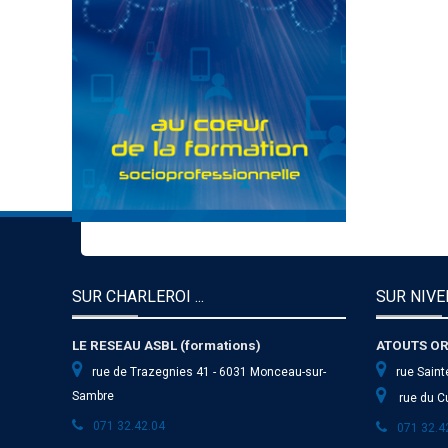
SUR CHARLEROI ...
SUR NIVEL
LE RESEAU ASBL (formations)
ATOUTS OR
rue de Trazegnies 41 - 6031 Monceau-sur-
rue Saint
Sambre
rue du Cu
071 32.42.04
071 32.4