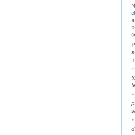
N
c
a
p
c
P
s
i
“
t
t
“
p
s
“
d