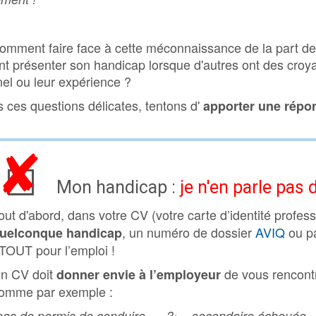
L'alternance, 
Un dispositif s
comment faire face à cette méconnaissance de la part des
 présenter son handicap lorsque d'autres ont des croya
Nos vidéos
el ou leur expérience ?
Nos articles
s ces questions délicates, tentons d'
apporter une répon
Nos partenair
Politique de c
Le Réseau, c'
Contactez not
Mon handicap :
je n'en parle pas
secrétariat
out d'abord, dans votre CV (votre carte d’identité profess
Envoi d'un for
, un numéro de dossier
AVIQ
ou pa
uelconque handicap
FIF
TOUT pour l’emploi !
Contactez not
n CV doit
de vous rencontr
donner envie à l’employeur
webmaster
omme par exemple :
pas de permis de conduire, ... 3
secondaire échouée, ..