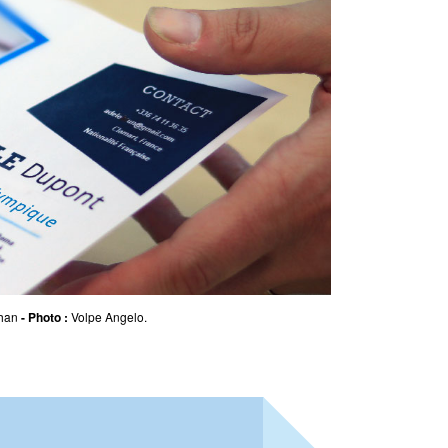
Dessin technique (DAO)
Maintenance informatique
Module OSE !
Webdesign
Infographie prépresse
than
- Photo :
Volpe Angelo.
Présentation des modules d'Orientation & d'Accompagnement
Module d'Orientation ▶