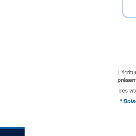
L'écrit
présen
Très vi
“ Dois