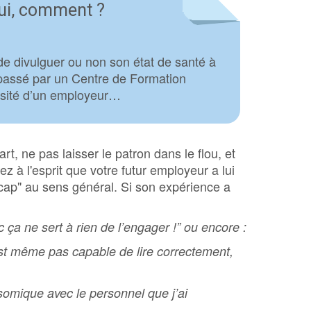
 oui, comment ?
 et contenu du module d'Orientation
t procédures d'admission au module d'Orientation
Module d'Accompagnement au Projet d'Insertion
 de divulguer ou non son état de santé à
e passé par un Centre de Formation
riosité d’un employeur…
 et contenu du module d'Accompagnement au Projet d'Insertion
lle
d'admission du module d'Accompagnement au Projet d'Insertion
lle
art, ne pas laisser le patron dans le flou, et
ez à l'esprit que votre futur employeur a lui
À propos
icap" au sens général. Si son expérience a
Qu'est-ce que le
Contact
nc ça ne sert à rien de l’engager !” ou encore :
g pour les candidats
’est même pas capable de lire correctement,
g pour les employeurs
re jobcoach
isomique avec le personnel que j’ai
est quoi?