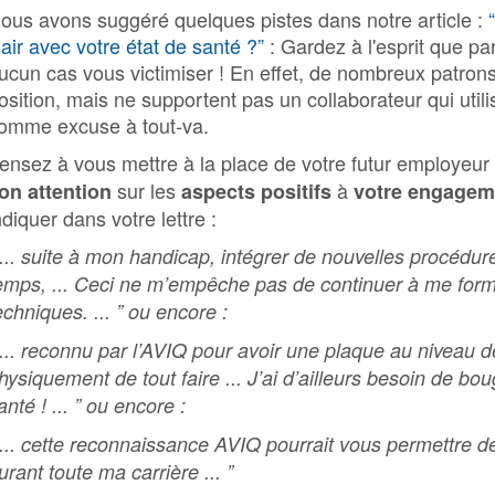
ous avons suggéré quelques pistes dans notre article :
lair avec votre état de santé ?”
: Gardez à l'esprit que par
ucun cas vous victimiser ! En effet, de nombreux patron
osition, mais ne supportent pas un collaborateur qui ut
omme excuse à tout-va.
ensez à vous mettre à la place de votre futur employeur a
sur les
à
on attention
aspects positifs
votre engagem
ndiquer dans votre lettre :
 ... suite à mon handicap, intégrer de nouvelles procéd
emps, ... Ceci ne m’empêche pas de continuer à me for
echniques. ... ” ou encore :
 ... reconnu par l’AVIQ pour avoir une plaque au niveau d
hysiquement de tout faire ... J’ai d’ailleurs besoin de bou
anté ! ... ” ou encore :
 ... cette reconnaissance AVIQ pourrait vous permettre de
urant toute ma carrière ... ”