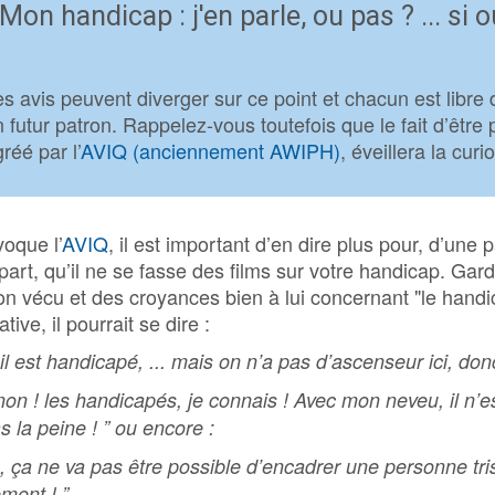
Mon handicap : j'en parle, ou pas ? ... si
Organisation
Conditions e
s avis peuvent diverger sur ce point et chacun est libre
 futur patron. Rappelez-vous toutefois que le fait d’êtr
Professionnelle ▶
réé par l’
AVIQ (anciennement AWIPH)
, éveillera la cu
Organisation
Professionne
Procédures 
Professionne
voque l’
AVIQ
, il est important d’en dire plus pour, d’une p
Jobcoaching
 part, qu’il ne se fasse des films sur votre handicap. Gard
on vécu et des croyances bien à lui concernant "le hand
tive, il pourrait se dire :
Jobcoaching ?
, il est handicapé, ... mais on n’a pas d’ascenseur ici, do
Le Jobcoachin
h non ! les handicapés, je connais ! Avec mon neveu, il n
Le Jobcoachin
s la peine ! ”
ou encore :
Contactez not
on, ça ne va pas être possible d’encadrer une personne tr
Le Réseau, c'
ement ! ”