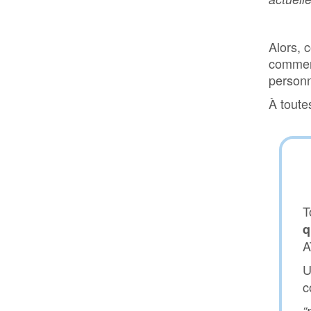
Alors, 
comment
personn
À toute
T
q
A
U
c
“