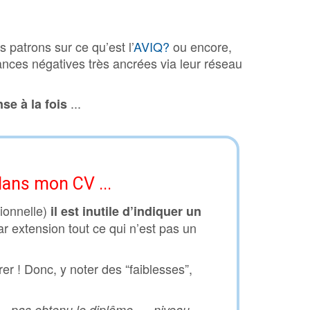
c'est quoi ?
elon votre statut
 patrons sur ce qu’est l’
AVIQ?
ou encore,
nces négatives très ancrées via leur réseau
...
se à la fois
es, notre réseau
onfidentialité
est où?
re
 dans mon CV ...
ionnelle)
il est inutile d’indiquer un
mulaire
r extension tout ce qui n’est pas un
re
er ! Donc, y noter des “faiblesses”,
. pas obtenu le diplôme, ... niveau