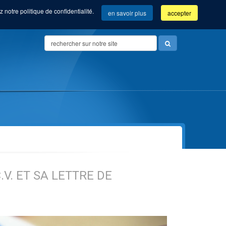
 notre politique de confidentialité.
en savoir plus
accepter
Search
...
Vue d'ensemble de nos formations
V. ET SA LETTRE DE
Community manager (Com'Com'bre)
Orientation &
Employé(e) administratif(ve)
Accompagnement