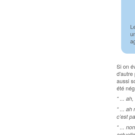
Le
un
ag
Si on é
d'autre
aussi s
été néga
“ ... ah
“ ... a
c’est pa
“ ... n
actuell