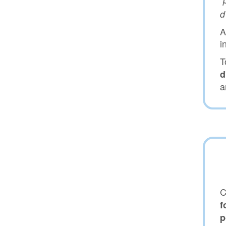
d
A
i
T
d
a
C
f
p