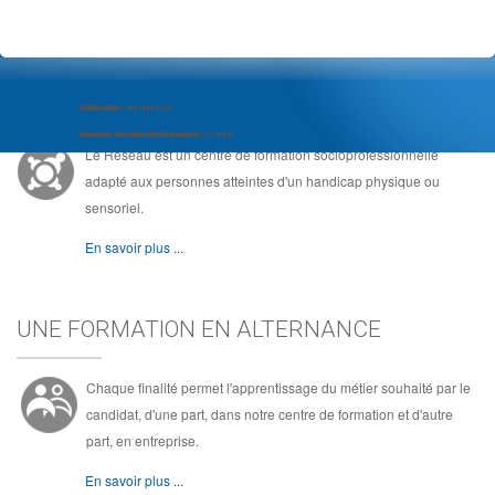
LE RÉSEAU, C'EST ...
Module d'Accompagnement
Com'Com'bre
Le Réseau
au Projet d'Insertion Professionnelle
Formation de Community Manager
Au coeur de la formation socioprofessionnelle
Le Réseau est un centre de formation socioprofessionnelle
adapté aux personnes atteintes d'un handicap physique ou
sensoriel.
En savoir plus ...
UNE FORMATION EN ALTERNANCE
Chaque finalité permet l'apprentissage du métier souhaité par le
candidat, d'une part, dans notre centre de formation et d'autre
part, en entreprise.
En savoir plus ...