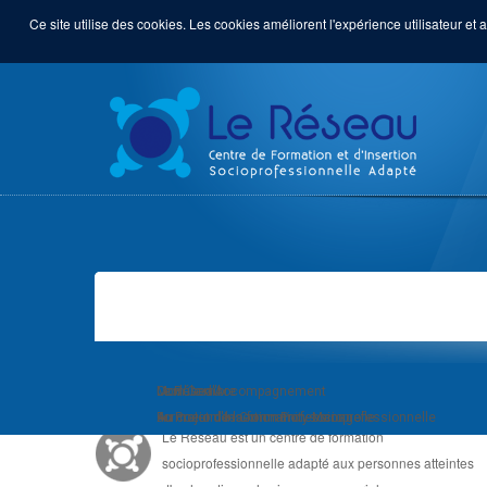
Ce site utilise des cookies. Les cookies améliorent l'expérience utilisateur et a
LE RÉSEAU, C'EST ...
Module d'Accompagnement
Com'Com'bre
Le Réseau
au Projet d'Insertion Professionnelle
Formation de Community Manager
Au coeur de la formation socioprofessionnelle
Le Réseau est un centre de formation
socioprofessionnelle adapté aux personnes atteintes