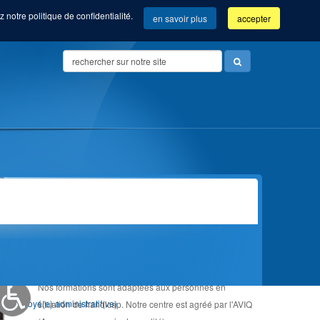
 notre politique de confidentialité.
en savoir plus
accepter
Search
...
Vue d'ensemble de nos formations
ADAPTÉE AU HANDICAP
Community manager (Com'Com'bre)
Nos formations sont adaptées aux personnes en
Orientation &
Employé(e) administratif(ve)
situation de handicap. Notre centre est agréé par l'AVIQ
Accompagnement