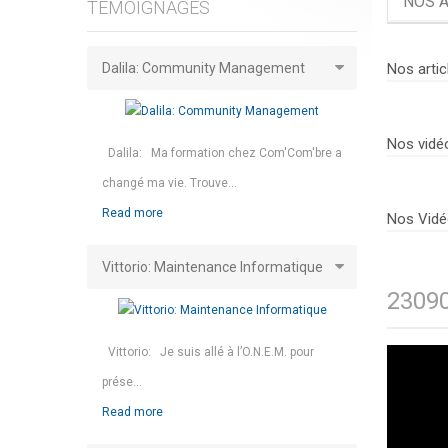
NOS A
TÉMOIGNAGES
Dalila: Community Management
Nos artic
Nos vidé
Dalila: Ma formation chez Com'Com'bre a
changé ma vie. Trouve...
Read more
Nos Vidé
Vittorio: Maintenance Informatique
23090
Vittorio: Je suis allé à l’O.N.E.M. pour
prése...
Read more