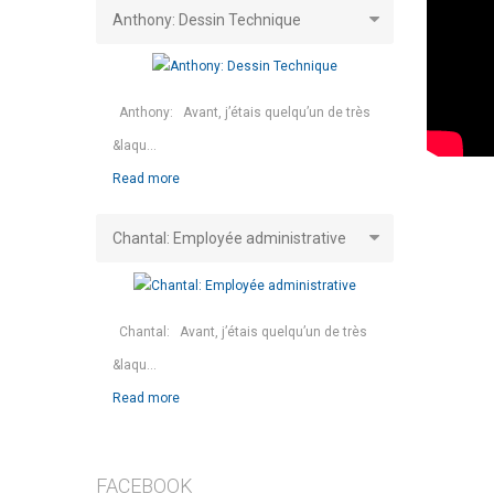
Anthony: Dessin Technique
Anthony: Avant, j’étais quelqu’un de très
&laqu...
Read more
Chantal: Employée administrative
Chantal: Avant, j’étais quelqu’un de très
&laqu...
Read more
FACEBOOK