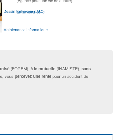
(Agence pour une vie de qualité).
Dessin technique (DAO)
En savoir plus ...
Maintenance informatique
Module OSE !
Webdesign
mnisé
(FOREM), à la
mutuelle
(INAMISTE),
sans
re, vous
percevez une rente
pour un accident de
Infographie prépresse
Présentation des modules d'Orientation & d'Accompagnement
Module d'Orientation ▶