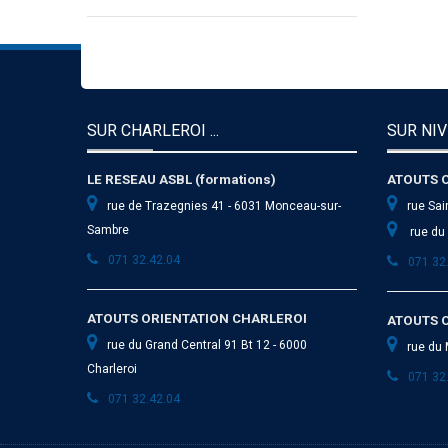
SUR CHARLEROI ...
SUR NIV
LE RESEAU ASBL (formations)
ATOUTS 
rue de Trazegnies 41 - 6031 Monceau-sur-
rue Sai
Sambre
rue du 
071 32.42.04
071 32
ATOUTS ORIENTATION CHARLEROI
ATOUTS 
rue du Grand Central 91 Bt 12 - 6000
rue du 
Charleroi
071 32
071 32.42.04