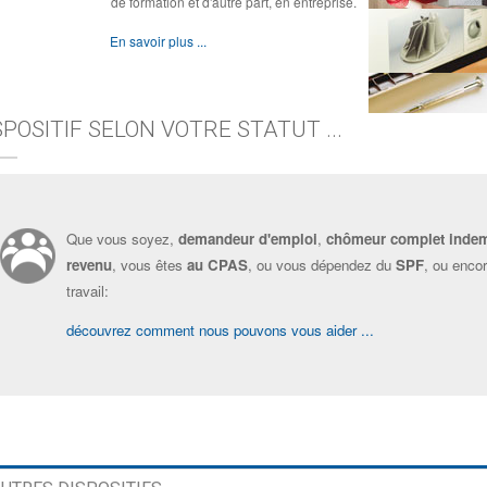
de formation et d'autre part, en entreprise.
En savoir plus ...
SPOSITIF SELON VOTRE STATUT ...
Que vous soyez,
demandeur d'emploi
,
chômeur complet inde
revenu
, vous êtes
au CPAS
, ou vous dépendez du
SPF
, ou enco
travail:
découvrez comment nous pouvons vous aider ...
?