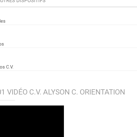
UTRES DISPOSITIFS
Organisation
Conditions e
les
Professionnelle ▶
Organisation
os
Professionne
Procédures 
Professionne
os C.V.
Jobcoaching
1 VIDÉO C.V. ALYSON C. ORIENTATION
Jobcoaching ?
Le Jobcoachin
Le Jobcoachin
Contactez not
Le Réseau, c'