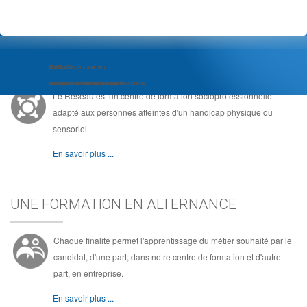
LE RÉSEAU, C'EST ...
Module d'Accompagnement
Com'Com'bre
Le Réseau
au Projet d'Insertion Professionnelle
Formation de Community Manager
Au coeur de la formation socioprofessionnelle
Le Réseau est un centre de formation socioprofessionnelle
adapté aux personnes atteintes d'un handicap physique ou
sensoriel.
En savoir plus ...
UNE FORMATION EN ALTERNANCE
Chaque finalité permet l'apprentissage du métier souhaité par le
candidat, d'une part, dans notre centre de formation et d'autre
part, en entreprise.
En savoir plus ...