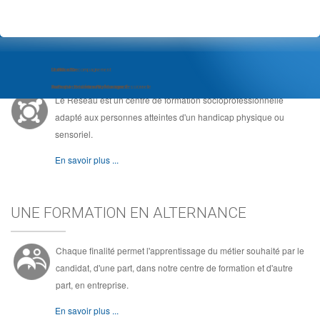
LE RÉSEAU, C'EST ...
Module d'Accompagnement
Com'Com'bre
Le Réseau
au Projet d'Insertion Professionnelle
Formation de Community Manager
Au coeur de la formation socioprofessionnelle
Le Réseau est un centre de formation socioprofessionnelle
adapté aux personnes atteintes d'un handicap physique ou
sensoriel.
En savoir plus ...
UNE FORMATION EN ALTERNANCE
Chaque finalité permet l'apprentissage du métier souhaité par le
candidat, d'une part, dans notre centre de formation et d'autre
part, en entreprise.
En savoir plus ...