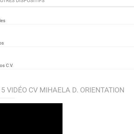
UTRES DISPOSITIFS
Organisation
Conditions e
les
Professionnelle ▶
Organisation
os
Professionne
Procédures 
Professionne
os C.V.
Jobcoaching
15 VIDÉO CV MIHAELA D. ORIENTATION
Jobcoaching ?
Le Jobcoachin
Le Jobcoachin
Contactez not
Le Réseau, c'