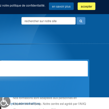
 notre politique de confidentialité.
en savoir plus
accepter
Search
...
Vue d'ensemble de nos formations
ADAPTÉE AU HANDICAP
Community manager (Com'Com'bre)
Nos formations sont adaptées aux personnes en
Orientation &
Employé(e) administratif(ve)
situation de handicap. Notre centre est agréé par l'AVIQ
Accompagnement