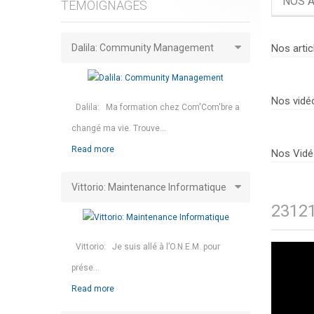
NOS A
TÉMOIGNAGES
Dalila: Community Management
Nos artic
Nos vidé
Dalila: Ma formation chez Com'Com'bre a
changé ma vie. Trouve...
Read more
Nos Vidé
Vittorio: Maintenance Informatique
2312
Vittorio: Je suis allé à l’O.N.E.M. pour
prése...
Read more