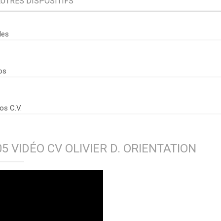
UTRES DISPOSITIFS
Organisation
Conditions e
les
Professionnelle ▶
Organisation
os
Professionne
Procédures 
Professionne
os C.V.
Jobcoaching
5 VIDÉO CV OLIVIER D. ORIENTATION
Jobcoaching ?
Le Jobcoachin
Le Jobcoachin
Contactez not
Le Réseau, c'