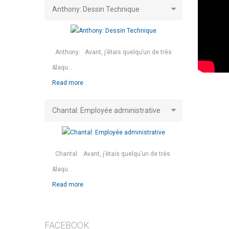
Anthony: Dessin Technique
Anthony: Avant, j’étais quelqu’un de très
&laqu...
Read more
Chantal: Employée administrative
Chantal: Avant, j’étais quelqu’un de très
&laqu...
Read more
FACEBOOK