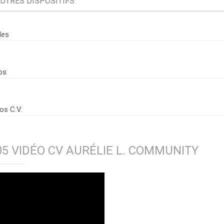
UTRES DISPOSITIFS
Organisation
Conditions e
les
Professionnelle ▶
Organisation
os
Professionne
Procédures 
Professionne
os C.V.
Jobcoaching
5 VIDÉO CV AURÉLIE L. COMMUNITY
Jobcoaching ?
Le Jobcoachin
Le Jobcoachin
Contactez not
Le Réseau, c'