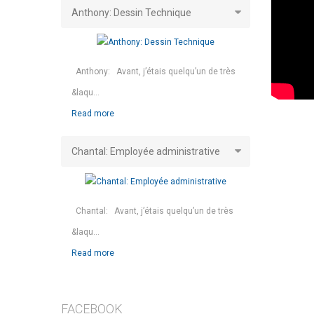
Anthony: Dessin Technique
Anthony: Avant, j’étais quelqu’un de très
&laqu...
Read more
Chantal: Employée administrative
Chantal: Avant, j’étais quelqu’un de très
&laqu...
Read more
FACEBOOK