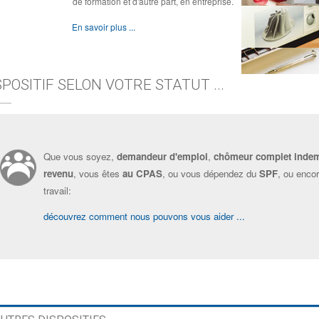
de formation et d'autre part, en entreprise.
En savoir plus ...
SPOSITIF SELON VOTRE STATUT ...
Que vous soyez,
demandeur d'emploi
,
chômeur complet inde
revenu
, vous êtes
au CPAS
, ou vous dépendez du
SPF
, ou enco
travail:
découvrez comment nous pouvons vous aider ...
?