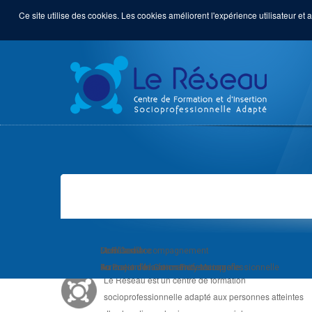
Ce site utilise des cookies. Les cookies améliorent l'expérience utilisateur et a
LE RÉSEAU, C'EST ...
Module d'Accompagnement
Com'Com'bre
Le Réseau
au Projet d'Insertion Professionnelle
Formation de Community Manager
Au coeur de la formation socioprofessionnelle
Le Réseau est un centre de formation
socioprofessionnelle adapté aux personnes atteintes