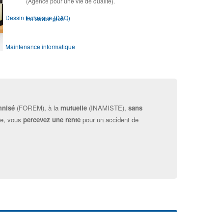
(Agence pour une vie de qualité).
Dessin technique (DAO)
En savoir plus ...
Maintenance informatique
Module OSE !
Webdesign
mnisé
(FOREM), à la
mutuelle
(INAMISTE),
sans
re, vous
percevez une rente
pour un accident de
Infographie prépresse
Présentation des modules d'Orientation & d'Accompagnement
Module d'Orientation ▶