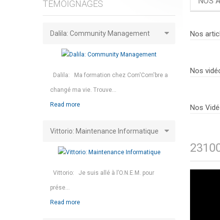
NOS A
TÉMOIGNAGES
Dalila: Community Management
Nos artic
Nos vidé
Dalila: Ma formation chez Com'Com'bre a
changé ma vie. Trouve...
Read more
Nos Vidé
Vittorio: Maintenance Informatique
23100
Vittorio: Je suis allé à l’O.N.E.M. pour
prése...
Read more