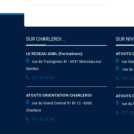
SUR CHARLEROI ...
SUR NIV
LE RESEAU ASBL (formations)
ATOUTS 
rue de Trazegnies 41 - 6031 Monceau-sur-
rue Sai
Sambre
rue du 
071 32.42.04
071 32
ATOUTS ORIENTATION CHARLEROI
ATOUTS 
rue du Grand Central 91 Bt 12 - 6000
rue du 
Charleroi
071 32
071 32.42.04