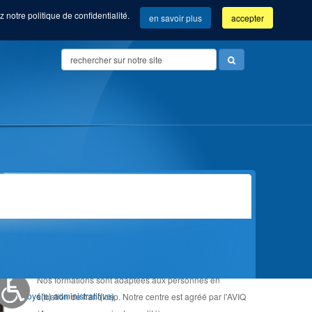
 notre politique de confidentialité.
en savoir plus
accepter
Search
...
Vue d'ensemble de nos formations
ADAPTÉE AU HANDICAP
Community manager (Com'Com'bre)
Nos formations sont adaptées aux personnes en
Orientation &
Employé(e) administratif(ve)
situation de handicap. Notre centre est agréé par l'AVIQ
Accompagnement