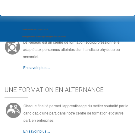
LE RÉSEAU, C'EST ...
Module d'Accompagnement
Com'Com'bre
Le Réseau
au Projet d'Insertion Professionnelle
Formation de Community Manager
Au coeur de la formation socioprofessionnelle
Le Réseau est un centre de formation socioprofessionnelle
adapté aux personnes atteintes d'un handicap physique ou
sensoriel.
En savoir plus ...
UNE FORMATION EN ALTERNANCE
Chaque finalité permet l'apprentissage du métier souhaité par le
candidat, d'une part, dans notre centre de formation et d'autre
part, en entreprise.
En savoir plus ...