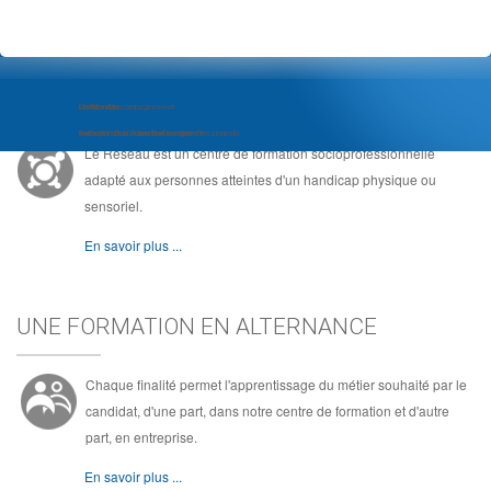
LE RÉSEAU, C'EST ...
Module d'Accompagnement
Com'Com'bre
Le Réseau
au Projet d'Insertion Professionnelle
Formation de Community Manager
Au coeur de la formation socioprofessionnelle
Le Réseau est un centre de formation socioprofessionnelle
adapté aux personnes atteintes d'un handicap physique ou
sensoriel.
En savoir plus ...
UNE FORMATION EN ALTERNANCE
Chaque finalité permet l'apprentissage du métier souhaité par le
candidat, d'une part, dans notre centre de formation et d'autre
part, en entreprise.
En savoir plus ...