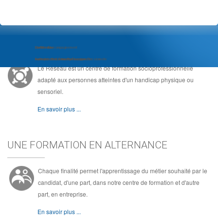
LE RÉSEAU, C'EST ...
Module d'Accompagnement
Com'Com'bre
Le Réseau
au Projet d'Insertion Professionnelle
Formation de Community Manager
Au coeur de la formation socioprofessionnelle
Le Réseau est un centre de formation socioprofessionnelle
adapté aux personnes atteintes d'un handicap physique ou
sensoriel.
En savoir plus ...
UNE FORMATION EN ALTERNANCE
Chaque finalité permet l'apprentissage du métier souhaité par le
candidat, d'une part, dans notre centre de formation et d'autre
part, en entreprise.
En savoir plus ...