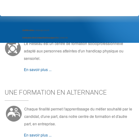
LE RÉSEAU, C'EST ...
Module d'Accompagnement
Com'Com'bre
Le Réseau
au Projet d'Insertion Professionnelle
Formation de Community Manager
Au coeur de la formation socioprofessionnelle
Le Réseau est un centre de formation socioprofessionnelle
adapté aux personnes atteintes d'un handicap physique ou
sensoriel.
En savoir plus ...
UNE FORMATION EN ALTERNANCE
Chaque finalité permet l'apprentissage du métier souhaité par le
candidat, d'une part, dans notre centre de formation et d'autre
part, en entreprise.
En savoir plus ...